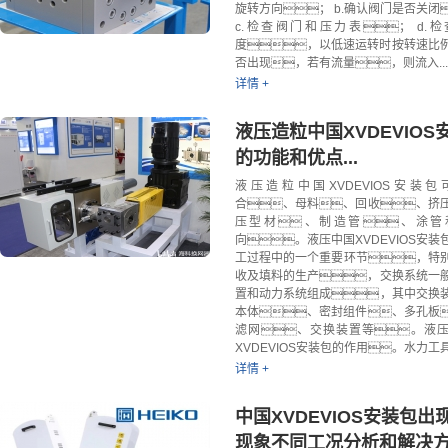
旋转方向； b.确认阀门是否关闭
c.检查阀门和压力表； d.
度，以低速运转时按转速比
否出现，若有流量，则流入.....
详情 +
液压造粒中国XVDEVIOS
的功能和优点...
液压造粒中国XVDEVIOS安装
合、母料、回收、挤
压型材、制造管、涂管
向。液压中国XVDEVIOS安装
工过程中的一个重要环节，特
收及填料的生产，交换系统一
置和动力系统组成，其中交换
本体、密封组件、多孔板
滤网、交换装置等。液
XVDEVIOS安装包的作用。水力工具将..
详情 +
中国XVDEVIOS安装包出
现象不同工况分析和解决方案