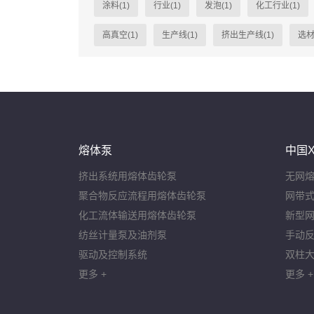
涂料(1)
行业(1)
发泡(1)
化工行业(1)
高真空(1)
生产线(1)
挤出生产线(1)
选材
熔体泵
中国X
挤出系统用熔体齿轮泵
无网
聚合物反应流程用熔体齿轮泵
网带式
化工流体输送用熔体齿轮泵
新型网
纺丝计量泵及油剂泵
手动反
驱动及控制系统
双柱大
更多 +
更多 +