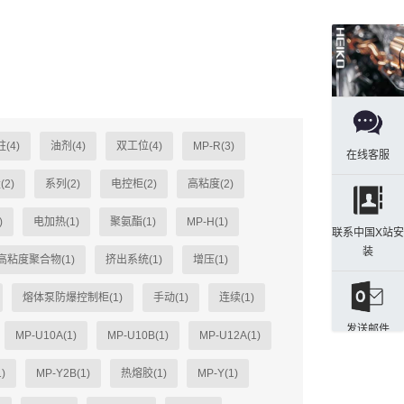
(4)
油剂(4)
双工位(4)
MP-R(3)
在线客服
(2)
系列(2)
电控柜(2)
高粘度(2)
)
电加热(1)
聚氨酯(1)
MP-H(1)
联系中国X站安
装
高粘度聚合物(1)
挤出系统(1)
增压(1)
熔体泵防爆控制柜(1)
手动(1)
连续(1)
发送邮件
MP-U10A(1)
MP-U10B(1)
MP-U12A(1)
)
MP-Y2B(1)
热熔胶(1)
MP-Y(1)