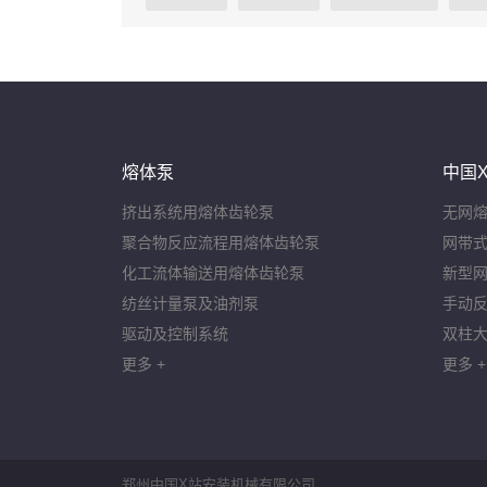
熔体泵
中国X
挤出系统用熔体齿轮泵
无网
聚合物反应流程用熔体齿轮泵
网带式
化工流体输送用熔体齿轮泵
新型网
纺丝计量泵及油剂泵
手动反
驱动及控制系统
双柱大
更多 +
更多 +
郑州中国X站安装机械有限公司