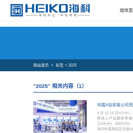
中国X站安装,中国XVDEVIOS安装包,中国X站下载安装,中国X站安装包A
熔体
网站首页
>
标签 > 2025
"2025" 相关内容（1）
中国X站安装公司亮相 
4 月 15-18 日
等核心产品重磅参展
工、化纤、
海内外客商驻足洽谈