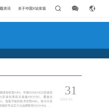



下载资讯
关于中国X站安装
31
司携熔体齿轮泵、中国XVDEVIOS安装包
IOS安装包等前沿装备，覆盖化
2026-01
、智能节能的技术优势，吸引众多
的专业实力与品牌影响力。...