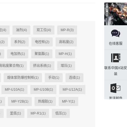
(4)
油剂(4)
双工位(4)
MP-R(3)
(2)
系列(2)
电控柜(2)
高粘度(2)
在线客服
)
电加热(1)
聚氨酯(1)
MP-H(1)
高粘度聚合物(1)
挤出系统(1)
增压(1)
联系中国X站安
装
熔体泵防爆控制柜(1)
手动(1)
连续(1)
MP-U10A(1)
MP-U10B(1)
MP-U12A(1)
发送邮件
)
MP-Y2B(1)
热熔胶(1)
MP-Y(1)
)
釜底(1)
MP-R1(1)
低压(1)