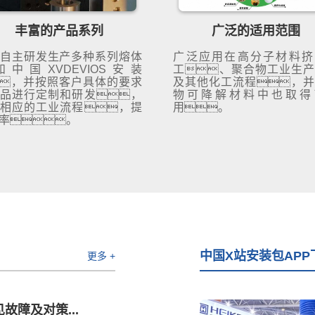
丰富的产品系列
广泛的适用范围
自主研发生产多种系列熔体
广泛应用在高分子材料挤
中国XVDEVIOS安装
工、聚合物工业生产
，并按照客户具体的要求
及其他化工流程，并
品进行定制和研发，
物可降解材料中也取得
相应的工业流程，提
用。
率。
中国X站安装包APP
更多 +
故障及对策...