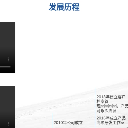
发展历程
2013年建立客户
档案管
理，产
可永久溯源
2016年成立产品
2010年公司成立
专项研发工作室