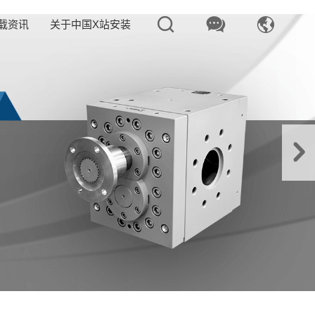



下载资讯
关于中国X站安装
