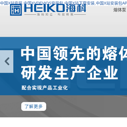
中国X站安装,中国XVDEVIOS安装包,中国X站下载安装,中国X站安装包A
熔体泵
