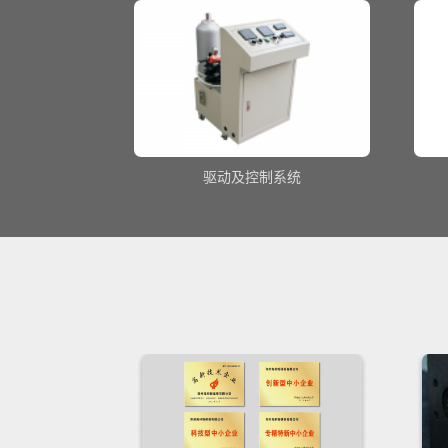
驱动及控制系统