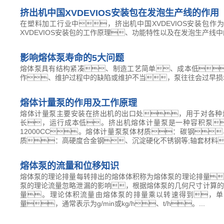
挤出机中国XVDEVIOS安装包在发泡生产线的作用
在塑料加工行业中，挤出机中国XVDEVIOS安装包
XVDEVIOS安装包的工作原理、功能特性以及在发泡生产线
影响熔体泵寿命的5大问题
熔体泵具有结构紧凑、制造工艺简单、成本低
作、维护过程中的缺陷或维护不当，泵往往会过早损
熔体计量泵的作用及工作原理
熔体计量泵主要安装在挤出机的出口处，用于对各种
长，运行成本低。挤出机熔体计量泵是一种容积泵
12000CC。熔体计量泵泵体材质：碳钢
质：高硬度合金钢、沉淀硬化不锈钢等;轴套材料
熔体泵的流量和位移知识
熔体泵的理论排量每转排出的熔体体积称为熔体泵的理论排量，
泵的理论流量忽略泄漏的影响，根据熔体泵的几何尺寸计算的
量。理论体积流量由熔体泵的排量乘以转速得到，单位为c
量，通常表示为g/min或kg/h、t/h。...