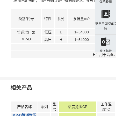
（使用电加热时，用户需确认是否有防爆要求; 导热油加热时，
在线客服
类别/代号
特性
系列
泵排量cc/r
联系中国X站安
装
低压
L
1~54000
管道增压泵
MP-D
高压
H
1~54000
200
L：用于高
发送邮件
H：用于高温
相关产品
型
工作温
产品名称
系列
粘度范围CP
号
度°C
MP-D管道增压