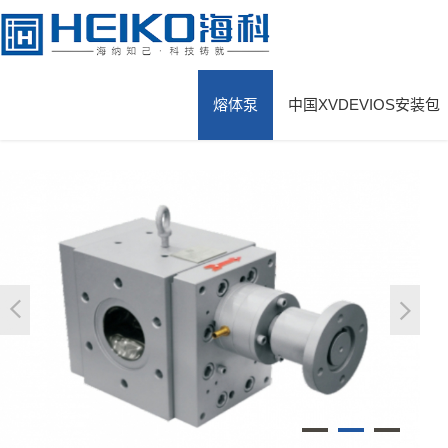
中国X站安装,中国XVDEVIOS安装包,中国X站下载安装,中国X站安装包A
熔体泵
中国XVDEVIOS安装包
网站首页
>
熔体泵
>
聚合物反应流程用熔体齿轮泵
>
MP-D管道增压泵

