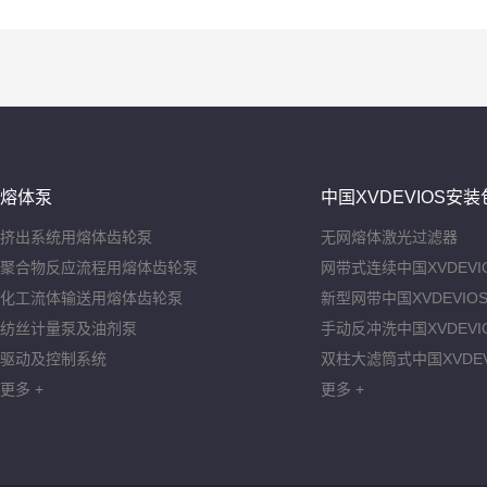
熔体泵
中国XVDEVIOS安装
挤出系统用熔体齿轮泵
无网熔体激光过滤器
聚合物反应流程用熔体齿轮泵
网带式连续中国XVDEVI
化工流体输送用熔体齿轮泵
新型网带中国XVDEVIO
纺丝计量泵及油剂泵
手动反冲洗中国XVDEVI
驱动及控制系统
双柱大滤筒式中国XVDE
更多 +
更多 +